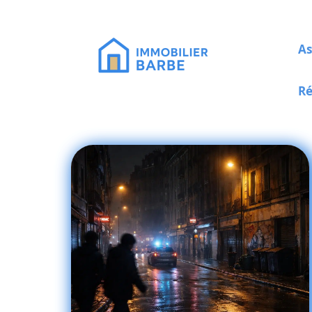
As
Ré