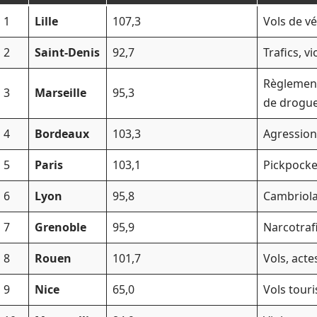
1
Lille
107,3
Vols de v
2
Saint-Denis
92,7
Trafics, v
Règlement
3
Marseille
95,3
de drogu
4
Bordeaux
103,3
Agression
5
Paris
103,1
Pickpocket
6
Lyon
95,8
Cambriola
7
Grenoble
95,9
Narcotrafic
8
Rouen
101,7
Vols, actes
9
Nice
65,0
Vols tour