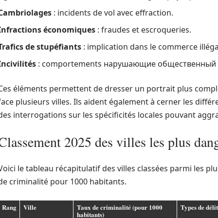
Cambriolages
: incidents de vol avec effraction.
Infractions économiques
: fraudes et escroqueries.
Trafics de stupéfiants
: implication dans le commerce illég
Incivilités
: comportements нарушающие общественный 
Ces éléments permettent de dresser un portrait plus comple
face plusieurs villes. Ils aident également à cerner les diffé
des interrogations sur les spécificités locales pouvant ag
Classement 2025 des villes les plus dan
Voici le tableau récapitulatif des villes classées parmi les 
de criminalité pour 1000 habitants.
Rang
Ville
Taux de criminalité (pour 1000
Types de délit
habitants)