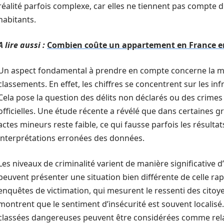
réalité parfois complexe, car elles ne tiennent pas compte d
habitants.
A lire aussi :
Combien coûte un appartement en France 
Un aspect fondamental à prendre en compte concerne la mét
classements. En effet, les chiffres se concentrent sur les inf
Cela pose la question des délits non déclarés ou des crimes 
officielles. Une étude récente a révélé que dans certaines gr
actes mineurs reste faible, ce qui fausse parfois les résult
interprétations erronées des données.
Les niveaux de criminalité varient de manière significative d’
peuvent présenter une situation bien différente de celle ra
enquêtes de victimation, qui mesurent le ressenti des cito
montrent que le sentiment d’insécurité est souvent localisé. 
classées dangereuses peuvent être considérées comme relat