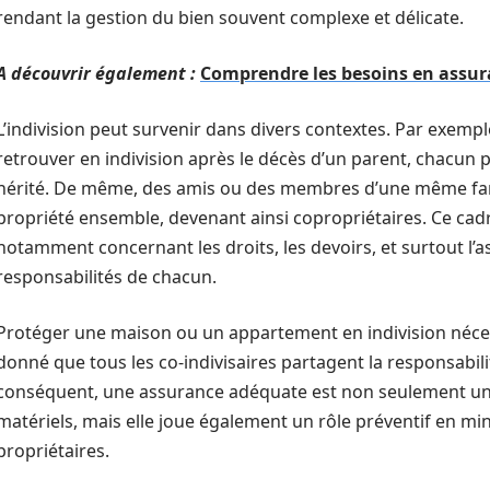
rendant la gestion du bien souvent complexe et délicate.
A découvrir également :
Comprendre les besoins en assura
L’indivision peut survenir dans divers contextes. Par exempl
retrouver en indivision après le décès d’un parent, chacun
hérité. De même, des amis ou des membres d’une même fami
propriété ensemble, devenant ainsi copropriétaires. Ce cad
notamment concernant les droits, les devoirs, et surtout l’as
responsabilités de chacun.
Protéger une maison ou un appartement en indivision nécess
donné que tous les co-indivisaires partagent la responsabili
conséquent, une assurance adéquate est non seulement u
matériels, mais elle joue également un rôle préventif en mini
propriétaires.