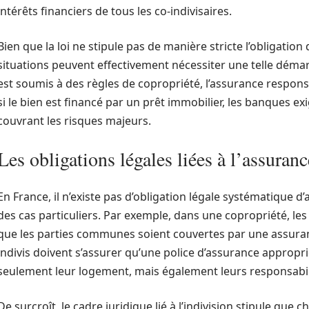
intérêts financiers de tous les co-indivisaires.
Bien que la loi ne stipule pas de manière stricte l’obligation
situations peuvent effectivement nécessiter une telle démarc
est soumis à des règles de copropriété, l’assurance respons
si le bien est financé par un prêt immobilier, les banques 
couvrant les risques majeurs.
Les obligations légales liées à l’assuran
En France, il n’existe pas d’obligation légale systématique d
des cas particuliers. Par exemple, dans une copropriété, l
que les parties communes soient couvertes par une assuranc
indivis doivent s’assurer qu’une police d’assurance appropr
seulement leur logement, mais également leurs responsabili
De surcroît, le cadre juridique lié à l’indivision stipule que 