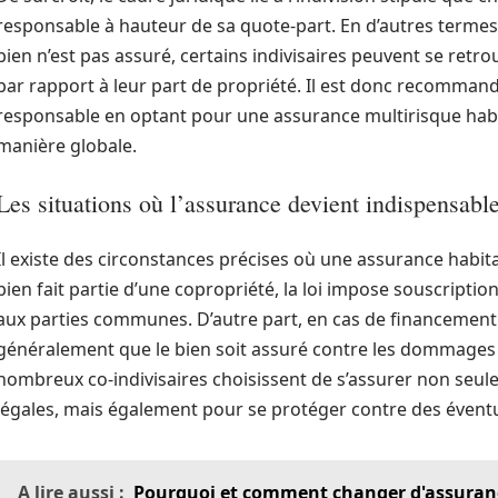
responsable à hauteur de sa quote-part. En d’autres terme
bien n’est pas assuré, certains indivisaires peuvent se ret
par rapport à leur part de propriété. Il est donc recomma
responsable en optant pour une assurance multirisque habit
manière globale.
Les situations où l’assurance devient indispensabl
Il existe des circonstances précises où une assurance habitat
bien fait partie d’une copropriété, la loi impose souscriptio
aux parties communes. D’autre part, en cas de financement
généralement que le bien soit assuré contre les dommages
nombreux co-indivisaires choisissent de s’assurer non seu
légales, mais également pour se protéger contre des éventue
A lire aussi :
Pourquoi et comment changer d'assuranc