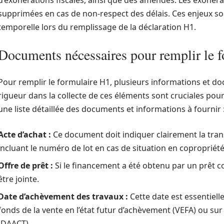
d’exonérations fiscales, ainsi que des amendes. Les exonér
supprimées en cas de non-respect des délais. Ces enjeux s
temporelle lors du remplissage de la déclaration H1.
Documents nécessaires pour remplir le 
Pour remplir le formulaire H1, plusieurs informations et doc
rigueur dans la collecte de ces éléments sont cruciales pour
une liste détaillée des documents et informations à fournir 
Acte d’achat :
Ce document doit indiquer clairement la trans
incluant le numéro de lot en cas de situation en copropriété
Offre de prêt :
Si le financement a été obtenu par un prêt co
être jointe.
Date d’achèvement des travaux :
Cette date est essentiell
fonds de la vente en l’état futur d’achèvement (VEFA) ou su
(DAACT).